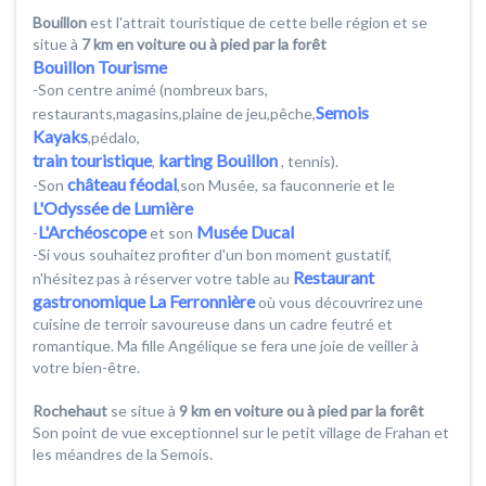
Bouillon
est l'attrait touristique de cette belle région et se
situe à
7 km en voiture ou à pied par la forêt
Bouillon Tourisme
-Son centre animé (nombreux bars,
Semois
restaurants,magasins,plaine de jeu,pêche,
Kayaks
,pédalo,
train touristique
karting Bouillon
,
, tennis).
château féodal
-Son
,son Musée, sa fauconnerie et le
L'Odyssée de Lumière
L'Archéoscope
Musée Ducal
-
et son
-Si vous souhaitez profiter d'un bon moment gustatif,
Restaurant
n'hésitez pas à réserver votre table au
gastronomique La Ferronnière
où vous découvrirez une
cuisine de terroir savoureuse dans un cadre feutré et
romantique. Ma fille Angélique se fera une joie de veiller à
votre bien-être.
Rochehaut
se situe à
9 km en voiture ou à pied par la forêt
Son point de vue exceptionnel sur le petit village de Frahan et
les méandres de la Semois.