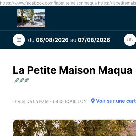
https://www.facebook.com/lapetitemaisonmaqua https://lapetitema
du
06/08/2026
au
07/08/2026
La Petite Maison Maqua 
Voir sur une car
11 Rue De La Hate - 6838 BOUILLON