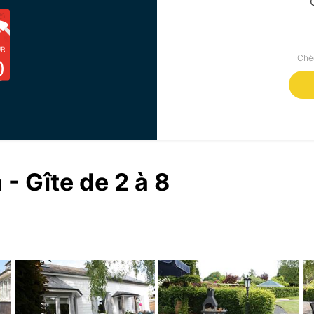
UR
Chèq
0
- Gîte de 2 à 8