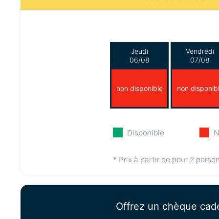
Jeudi
Vendredi
06/08
07/08
non disponible
non disponib
Disponible
N
* Prix à partir de pour 2 perso
Offrez un chèque cad