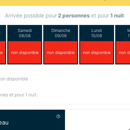
Arrivée possible pour
2 personnes
et pour
1 nuit
.
Samedi
Dimanche
Lundi
M
08/08
09/08
10/08
1
le
non disponible
non disponible
non disponible
non d
on disponible
nnes et pour 1 nuit.
eau