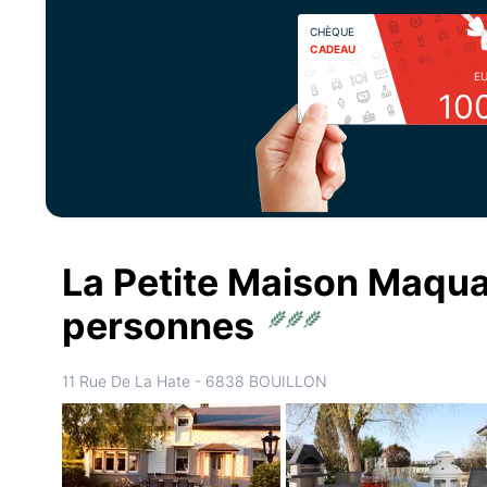
CHÈQUE
CADEAU
E
10
La Petite Maison Maqua 
personnes
11 Rue De La Hate - 6838 BOUILLON