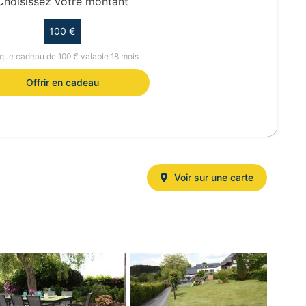
Choisissez votre montant
100 €
ue cadeau de 100 € valable 18 mois.
Offrir en cadeau
Voir sur une carte