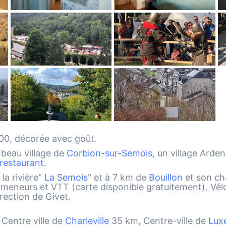
900, décorée avec goût.
u beau village de
Corbion-sur-Semois
, un village Arde
restaurant
.
 la rivière"
La Semois
" et à 7 km de
Bouillon
et son châ
meneurs et VTT (carte disponible gratuitement). Vélo 
rection de Givet.
Centre ville de
Charleville
35 km, Centre-ville de
Lux