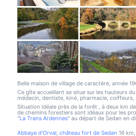
Belle maison de village de caractère, année 1
Ce gîte accueillant se situe sur les hauteurs d
médecin, dentiste, kiné, pharmacie, coiffeurs,
Situation idéale près de la forêt , à deux km de
de chemins forestiers sont idéaux pour les pro
"
La Trans Ardennes
" au départ de Sedan en di
Abbaye d'Orval
,
château fort de Sedan
16 km, 