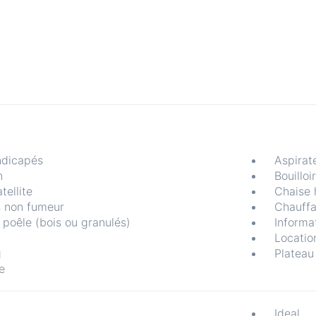
ndicapés
Aspirat
n
Bouilloi
tellite
Chaise 
 non fumeur
Chauffa
poêle (bois ou granulés)
Informa
Locatio
g
Plateau
e
Ideal