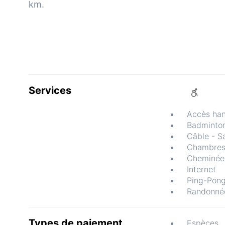
km.
Services
Accès ha
Badminto
Câble - Sa
Chambres
Cheminée 
Internet
Ping-Pon
Randonné
Types de paiement
Espèces