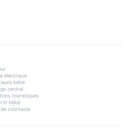
eur
re électrique
haute bébé
ge central
tions touristiques
n lit bébé
 de courtoisie